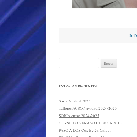
Belé
Buscar:
ENTRADAS RECIENTES
Soria 26 abril 2025
Talleres ACSO Navidad 2024/2025
SORIA curso 2024-2025
CURSILLO VERANO CUENCA 2016
PASO A DOS Cor. Belén Calvo.