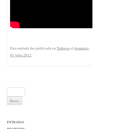
Esta entrada fue publicada en
Trabajos
el
domingo,
01 julio 2012
.
Buscar:
ENTRADAS