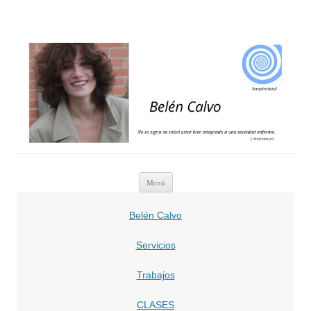
belencalvo
belencalvo
Saltar
Menú
al
contenido
Belén Calvo
Servicios
Trabajos
CLASES