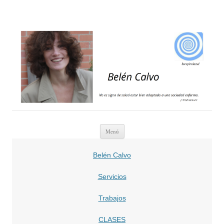
belencalvo
belencalvo
Saltar
Menú
al
contenido
Belén Calvo
Servicios
Trabajos
CLASES